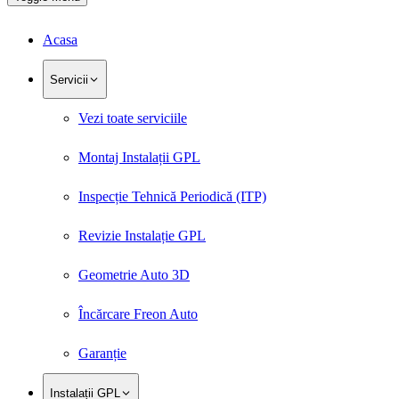
Acasa
Servicii
Vezi toate serviciile
Montaj Instalații GPL
Inspecție Tehnică Periodică (ITP)
Revizie Instalație GPL
Geometrie Auto 3D
Încărcare Freon Auto
Garanție
Instalații GPL