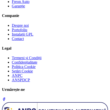
Freon Auto
Garanție
Companie
Despre noi
Portofoliu
Instalații GPL
Contact
Legal
Termeni și Condiții
Confidențialitate
Politica Cookie
Setări Cookie
ANPC
ANSPDCP
Urmărește-ne