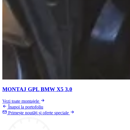
MONTAJ GPL BMW X5 3.0
Vezi toate montajele
Înapoi la portofoliu
Primește noutăți și oferte speciale