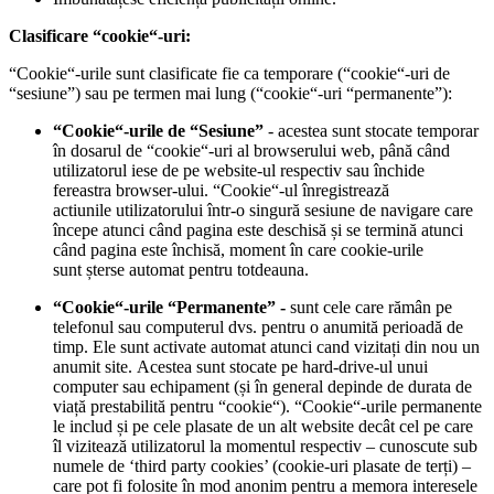
Clasificare “cookie“-uri:
“Cookie“-urile sunt clasificate fie ca temporare (“cookie“-uri de
“sesiune”) sau pe termen mai lung (“cookie“-uri “permanente”):
“Cookie“-urile de “Sesiune”
- acestea sunt stocate temporar
în dosarul de “cookie“-uri al browserului web, până când
utilizatorul iese de pe website-ul respectiv sau închide
fereastra browser-ului. “Cookie“-ul înregistrează
actiunile utilizatorului într-o singură sesiune de navigare care
începe atunci când pagina este deschisă și se termină atunci
când pagina este închisă, moment în care cookie-urile
sunt șterse automat pentru totdeauna.
“Cookie“-urile “Permanente” -
sunt cele care rămân pe
telefonul sau computerul dvs. pentru o anumită perioadă de
timp. Ele sunt activate automat atunci cand vizitați din nou un
anumit site. Acestea sunt stocate pe hard-drive-ul unui
computer sau echipament (și în general depinde de durata de
viață prestabilită pentru “cookie“). “Cookie“-urile permanente
le includ și pe cele plasate de un alt website decât cel pe care
îl vizitează utilizatorul la momentul respectiv – cunoscute sub
numele de ‘third party cookies’ (cookie-uri plasate de terți) –
care pot fi folosite în mod anonim pentru a memora interesele