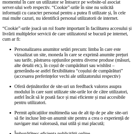
momentul în care un utilizator se întoarce pe website-ul asociat
server-ului web respectiv. “Cookie”-urile în sine nu solicită
informații cu caracter personal pentru a putea fi utilizate și, în cele
mai multe cazuri, nu identifică personal utilizatorii de internet.
“Cookie”-urile joacă un rol foarte important în facilitarea accesului și
livrării multiplelor servicii de care utilizatorul se bucură pe internet,
cum ar fi:
Personalizarea anumitor setări precum: limba în care este
vizualizat un site, moneda în care se exprimă anumite prețuri
sau tarife, păstrarea opțiunilor pentru diverse produse (măsuri,
alte detalii etc), în coșul de cumpărături sau wishlist –
generându-se astfel flexibilitatea “coșului de cumpărături”
(accesarea preferințelor vechi ale utilizatorului respectiv)
Oferă deținătorilor de site-uri un feedback valoros asupra
modului în care sunt utilizate site-urile lor de către utilizatori,
astfel încât să le poată face și mai eficiente și mai accesibile
pentru utilizatori.
Permit aplicațiilor multimedia sau de alt tip de pe alte site-uri
să fie incluse într-un anumit site pentru a crea o experiență de
navigare mai valoroasă, mai utilă și mai placută;
Îmbunătățesc eficiența publicității online.