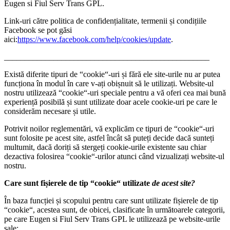
Eugen si Fiul Serv Trans GPL.
Link-uri către politica de confidențialitate, termenii și condițiile
Facebook se pot găsi
aici:
https://www.facebook.com/help/cookies/update
.
__________________________________________________
Există diferite tipuri de “cookie“-uri și fără ele site-urile nu ar putea
funcționa în modul în care v-ați obișnuit să le utilizați. Website-ul
nostru utilizează “cookie“-uri speciale pentru a vă oferi cea mai bună
experiență posibilă și sunt utilizate doar acele cookie-uri pe care le
considerăm necesare și utile.
Potrivit noilor reglementări, vă explicăm ce tipuri de “cookie“-uri
sunt folosite pe acest site, astfel încât să puteți decide dacă sunteți
multumit, dacă doriți să stergeți cookie-urile existente sau chiar
dezactiva folosirea “cookie“-urilor atunci când vizualizați website-ul
nostru.
Care sunt fișierele de tip “cookie“ utilizate
de acest site?
În baza funcției și scopului pentru care sunt utilizate fișierele de tip
“cookie“, acestea sunt, de obicei, clasificate în următoarele categorii,
pe care Eugen si Fiul Serv Trans GPL le utilizează pe website-urile
sale: