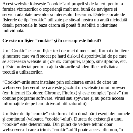
Acest website folosește “cookie“-uri proprii și de la terți pentru a
furniza vizitatorilor o experiență mult mai bună de navigare și
servicii adaptate nevoilor și interesului fiecăruia. Datele stocate de
fișierele de tip “cookie“ utilizate pe site-ul nostru nu arată niciodată
detalii personale în baza cărora să poată fi stabilită o identitate
individuală.
Ce este un fişier “cookie“ şi în ce scop este folosit?
Un “Cookie” este un fișier text de mici dimensiuni, format din litere
și numere care va fi stocat pe hard disk-ul dispozitivului de pe care
se accesează website-ul (
de ex:
computer, laptop, smartphone, etc.
). Este proiectat pentru a ajuta site-urile să identifice activitatea
trecută a utilizatorilor.
“Cookie“-urile sunt instalate prin solicitarea emisă de către un
webserver (serverul pe care este gazduit un website) unui browser
(ex: Internet Explorer, Chrome, Firefox) și este complet “pasiv” (nu
conține programe software, viruși sau spyware și nu poate accesa
informațiile de pe hard drive-ul utilizatorului).
Un fișier de tip “cookie“ este format din două părți esențiale: numele
și conținutul (valoarea “cookie“-ului). Durata de existență a unui
“cookie“ este determinată. Din punct de vedere tehnic doar
webserver-ul care a trimis “cookie“-ul îl poate accesa din nou, în