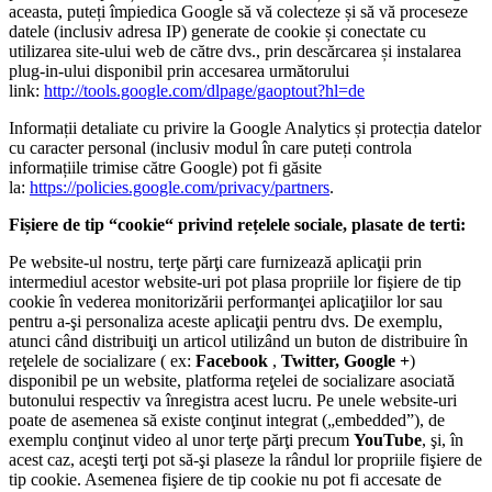
aceasta, puteți împiedica Google să vă colecteze și să vă proceseze
datele (inclusiv adresa IP) generate de cookie și conectate cu
utilizarea site-ului web de către dvs., prin descărcarea și instalarea
plug-in-ului disponibil prin accesarea următorului
link:
http://tools.google.com/dlpage/gaoptout?hl=de
Informații detaliate cu privire la Google Analytics și protecția datelor
cu caracter personal (inclusiv modul în care puteți controla
informațiile trimise către Google) pot fi găsite
la:
https://policies.google.com/privacy/partners
.
Fișiere de tip “cookie“ privind rețelele sociale, plasate de terti:
Pe website-ul nostru, terţe părţi care furnizează aplicaţii prin
intermediul acestor website-uri pot plasa propriile lor fişiere de tip
cookie în vederea monitorizării performanţei aplicaţiilor lor sau
pentru a-şi personaliza aceste aplicaţii pentru dvs. De exemplu,
atunci când distribuiţi un articol utilizând un buton de distribuire în
reţelele de socializare ( ex:
Facebook
,
Twitter, Google +
)
disponibil pe un website, platforma reţelei de socializare asociată
butonului respectiv va înregistra acest lucru. Pe unele website-uri
poate de asemenea să existe conţinut integrat („embedded”), de
exemplu conţinut video al unor terţe părţi precum
YouTube
, şi, în
acest caz, aceşti terţi pot să-şi plaseze la rândul lor propriile fişiere de
tip cookie. Asemenea fişiere de tip cookie nu pot fi accesate de