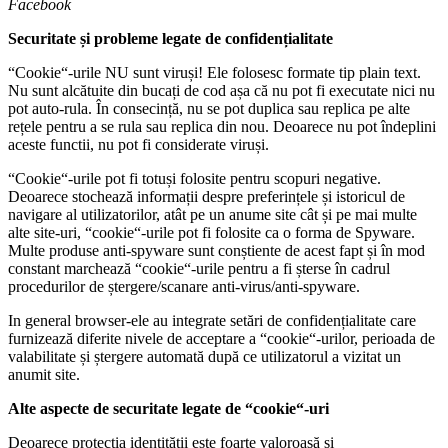
Facebook
Securitate și probleme legate de confidențialitate
“Cookie“-urile NU sunt viruși! Ele folosesc formate tip plain text.
Nu sunt alcătuite din bucați de cod așa că nu pot fi executate nici nu
pot auto-rula. În consecință, nu se pot duplica sau replica pe alte
rețele pentru a se rula sau replica din nou. Deoarece nu pot îndeplini
aceste functii, nu pot fi considerate viruși.
“Cookie“-urile pot fi totuși folosite pentru scopuri negative.
Deoarece stochează informații despre preferințele și istoricul de
navigare al utilizatorilor, atât pe un anume site cât și pe mai multe
alte site-uri, “cookie“-urile pot fi folosite ca o forma de Spyware.
Multe produse anti-spyware sunt conștiente de acest fapt și în mod
constant marchează “cookie“-urile pentru a fi șterse în cadrul
procedurilor de ștergere/scanare anti-virus/anti-spyware.
In general browser-ele au integrate setări de confidențialitate care
furnizează diferite nivele de acceptare a “cookie“-urilor, perioada de
valabilitate și ștergere automată după ce utilizatorul a vizitat un
anumit site.
Alte aspecte de securitate legate de “cookie“-uri
Deoarece protecția identității este foarte valoroasă și