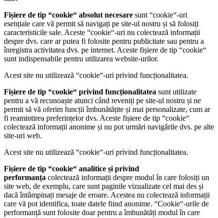
Fișiere de tip “cookie“ absolut necesare
sunt “cookie“-uri
esențiale care vă permit să navigați pe site-ul nostru și să folosiți
caracteristicile sale. Aceste “cookie“-uri nu colectează informații
despre dvs. care ar putea fi folosite pentru publicitate sau pentru a
înregistra activitatea dvs. pe internet. Aceste fișiere de tip “cookie“
sunt indispensabile pentru utilizarea website-urilor.
Acest site nu utilizează “cookie“-uri privind funcționalitatea.
Fișiere de tip “cookie“ privind funcționalitatea
sunt utilizate
pentru a vă recunoaște atunci când reveniți pe site-ul nostru și ne
permit să vă oferim funcții îmbunătățite și mai personalizate, cum ar
fi reamintirea preferințelor dvs. Aceste fișiere de tip “cookie“
colectează informații anonime și nu pot urmări navigările dvs. pe alte
site-uri web.
Acest site nu utilizează “cookie“-uri privind funcționalitatea.
Fișiere de tip “cookie“ analitice și privind
performanța
colectează informații despre modul în care folosiți un
site web, de exemplu, care sunt paginile vizualizate cel mai des și
dacă întâmpinați mesaje de eroare. Acestea nu colectează informații
care vă pot identifica, toate datele fiind anonime. “Cookie“-urile de
performanță sunt folosite doar pentru a îmbunătăți modul în care