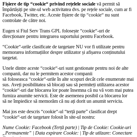
Fișiere de tip “cookie“ privind rețelele sociale
vă permit să
împărtășiți pe site-ul web activitatea dvs. pe rețele sociale, cum ar fi
Facebook, Twitter, etc. Aceste fișiere de tip “cookie“ nu sunt
controlate de către noi.
Eugen si Fiul Serv Trans GPL folosește “cookie“-uri de
direcționare pentru integrarea suportului pentru Facebook.
“Cookie“-urile clasificate de targetare NU vor fi utilizate pentru
memorarea informațiilor despre utilizator și afișarea conținutului
targetat.
Unele dintre aceste “cookie“-uri sunt gestionate pentru noi de alte
companii, dar nu le permitem acestor companii
să foloseasca “cookie“-urile în alte scopuri decât cele enumerate mai
sus. Aveți posibilitatea să blocați sau să permiteți utilizarea acestor
“cookie“-uri dar blocarea lor poate însemna că nu vă vom mai putea
furniza anumite servicii. Este de asemenea posibil ca blocarea lor
să ne împiedice să memorăm că nu ați dorit un anumit serviciu.
Mai jos este descris “cookie“-ul “terță parte” clasificat drept
“cookie“-uri de targetare folosit în site-ul nostru:
Nume Cookie: Facebook (Terță parte) | Tip de Cookie: Cookie-uri
„Permanente” | Data expirare Cookie: | Tip de utlizare: Conectare