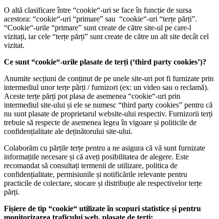
O altă clasificare între “cookie“-uri se face în funcție de sursa
acestora: “cookie“-uri “primare” sau “cookie“-uri “terțe părți”.
“Cookie“-urile “primare” sunt create de către site-ul pe care-l
vizitați, iar cele “terțe părți” sunt create de către un alt site decât cel
vizitat.
Ce sunt “cookie“-urile plasate de terți (‘third party cookies’)?
Anumite secțiuni de conținut de pe unele site-uri pot fi furnizate prin
intermediul unor terțe părți / furnizori (ex: un video sau o reclamă).
Aceste terțe părți pot plasa de asemenea “cookie“-uri prin
intermediul site-ului și ele se numesc “third party cookies” pentru că
nu sunt plasate de proprietarul website-ului respectiv. Furnizorii terți
trebuie să respecte de asemenea legea în vigoare și politicile de
confidențialitate ale deținătorului site-ului.
Colaborăm cu părțile terțe pentru a ne asigura că vă sunt furnizate
informațiile necesare și că aveți posibilitatea de alegere. Este
recomandat să consultați termenii de utilizare, politica de
confidențialitate, permisiunile și notificările relevante pentru
practicile de colectare, stocare și distribuție ale respectivelor terțe
părți.
Fișiere de tip “cookie“ utilizate în scopuri statistice și pentru
monitorizarea traficului web, plasate de terți: