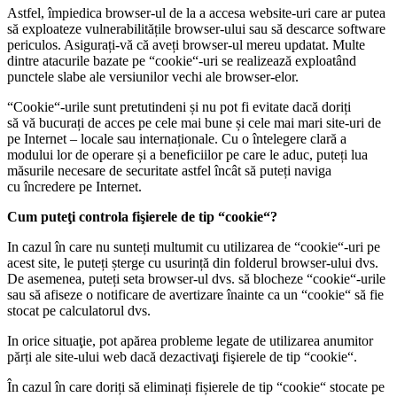
Astfel, împiedica browser-ul de la a accesa website-uri care ar putea
să exploateze vulnerabilitățile browser-ului sau să descarce software
periculos. Asigurați-vă că aveți browser-ul mereu updatat. Multe
dintre atacurile bazate pe “cookie“-uri se realizează exploatând
punctele slabe ale versiunilor vechi ale browser-elor.
“Cookie“-urile sunt pretutindeni și nu pot fi evitate dacă doriți
să vă bucurați de acces pe cele mai bune și cele mai mari site-uri de
pe Internet – locale sau internaționale. Cu o întelegere clară a
modului lor de operare și a beneficiilor pe care le aduc, puteți lua
măsurile necesare de securitate astfel încât să puteți naviga
cu încredere pe Internet.
Cum puteţi controla fişierele de tip “cookie“?
In cazul în care nu sunteți multumit cu utilizarea de “cookie“-uri pe
acest site, le puteți șterge cu usurință din folderul browser-ului dvs.
De asemenea, puteți seta browser-ul dvs. să blocheze “cookie“-urile
sau să afiseze o notificare de avertizare înainte ca un “cookie“ să fie
stocat pe calculatorul dvs.
In orice situaţie, pot apărea probleme legate de utilizarea anumitor
părți ale site-ului web dacă dezactivaţi fişierele de tip “cookie“.
În cazul în care doriți să eliminați fișierele de tip “cookie“ stocate pe