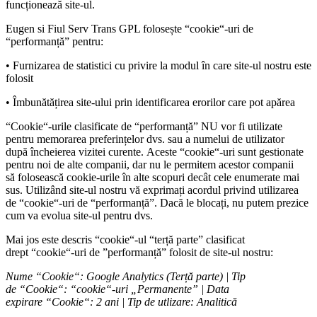
funcționează site-ul.
Eugen si Fiul Serv Trans GPL folosește “cookie“-uri de
“performanță” pentru:
• Furnizarea de statistici cu privire la modul în care site-ul nostru este
folosit
• Îmbunătățirea site-ului prin identificarea erorilor care pot apărea
“Cookie“-urile clasificate de “performanță” NU vor fi utilizate
pentru memorarea preferințelor dvs. sau a numelui de utilizator
după încheierea vizitei curente. Aceste “cookie“-uri sunt gestionate
pentru noi de alte companii, dar nu le permitem acestor companii
să folosească cookie-urile în alte scopuri decât cele enumerate mai
sus. Utilizând site-ul nostru vă exprimați acordul privind utilizarea
de “cookie“-uri de “performanță”. Dacă le blocați, nu putem prezice
cum va evolua site-ul pentru dvs.
Mai jos este descris “cookie“-ul “terță parte” clasificat
drept “cookie“-uri de ”performanță” folosit de site-ul nostru:
Nume “Cookie“: Google Analytics (Terță parte) | Tip
de “Cookie“: “cookie“-uri „Permanente” | Data
expirare “Cookie“: 2 ani | Tip de utlizare: Analitică