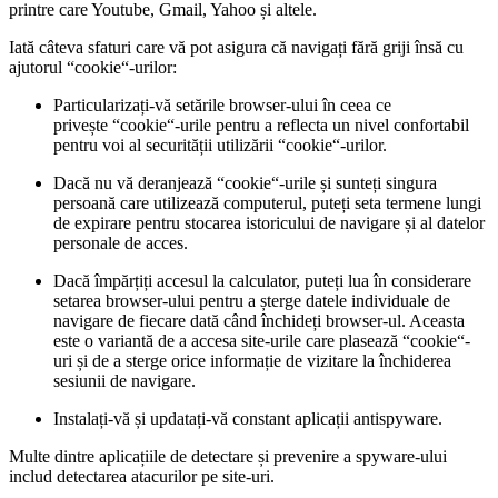
printre care Youtube, Gmail, Yahoo și altele.
Iată câteva sfaturi care vă pot asigura că navigați fără griji însă cu
ajutorul “cookie“-urilor:
Particularizați-vă setările browser-ului în ceea ce
privește “cookie“-urile pentru a reflecta un nivel confortabil
pentru voi al securității utilizării “cookie“-urilor.
Dacă nu vă deranjează “cookie“-urile și sunteți singura
persoană care utilizează computerul, puteți seta termene lungi
de expirare pentru stocarea istoricului de navigare și al datelor
personale de acces.
Dacă împărțiți accesul la calculator, puteți lua în considerare
setarea browser-ului pentru a șterge datele individuale de
navigare de fiecare dată când închideți browser-ul. Aceasta
este o variantă de a accesa site-urile care plasează “cookie“-
uri și de a sterge orice informație de vizitare la închiderea
sesiunii de navigare.
Instalați-vă și updatați-vă constant aplicații antispyware.
Multe dintre aplicațiile de detectare și prevenire a spyware-ului
includ detectarea atacurilor pe site-uri.