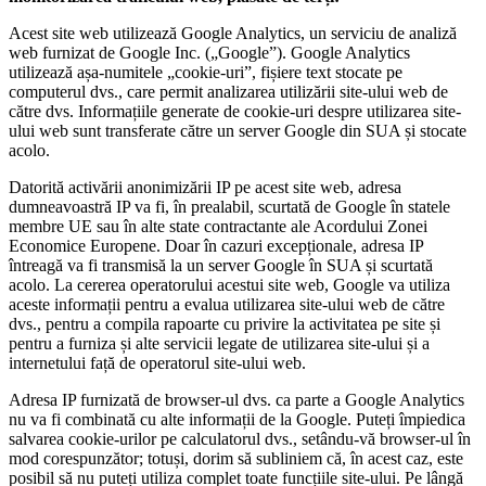
Acest site web utilizează Google Analytics, un serviciu de analiză
web furnizat de Google Inc. („Google”). Google Analytics
utilizează așa-numitele „cookie-uri”, fișiere text stocate pe
computerul dvs., care permit analizarea utilizării site-ului web de
către dvs. Informațiile generate de cookie-uri despre utilizarea site-
ului web sunt transferate către un server Google din SUA și stocate
acolo.
Datorită activării anonimizării IP pe acest site web, adresa
dumneavoastră IP va fi, în prealabil, scurtată de Google în statele
membre UE sau în alte state contractante ale Acordului Zonei
Economice Europene. Doar în cazuri excepționale, adresa IP
întreagă va fi transmisă la un server Google în SUA și scurtată
acolo. La cererea operatorului acestui site web, Google va utiliza
aceste informații pentru a evalua utilizarea site-ului web de către
dvs., pentru a compila rapoarte cu privire la activitatea pe site și
pentru a furniza și alte servicii legate de utilizarea site-ului și a
internetului față de operatorul site-ului web.
Adresa IP furnizată de browser-ul dvs. ca parte a Google Analytics
nu va fi combinată cu alte informații de la Google. Puteți împiedica
salvarea cookie-urilor pe calculatorul dvs., setându-vă browser-ul în
mod corespunzător; totuși, dorim să subliniem că, în acest caz, este
posibil să nu puteți utiliza complet toate funcțiile site-ului. Pe lângă