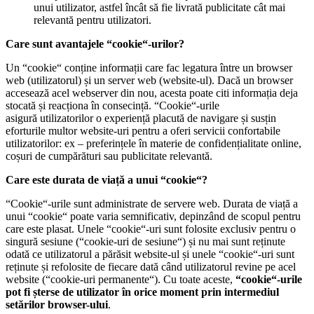
unui utilizator, astfel încât să fie livrată publicitate cât mai
relevantă pentru utilizatori.
Care sunt avantajele “cookie“-urilor?
Un “cookie“ conține informații care fac legatura între un browser
web (utilizatorul) și un server web (website-ul). Dacă un browser
accesează acel webserver din nou, acesta poate citi informația deja
stocată și reacționa în consecință. “Cookie“-urile
asigură utilizatorilor o experiență placută de navigare și susțin
eforturile multor website-uri pentru a oferi servicii confortabile
utilizatorilor: ex – preferințele în materie de confidențialitate online,
coșuri de cumpărături sau publicitate relevantă.
Care este durata de viață a unui “cookie“?
“Cookie“-urile sunt administrate de servere web. Durata de viață a
unui “cookie“ poate varia semnificativ, depinzând de scopul pentru
care este plasat. Unele “cookie“-uri sunt folosite exclusiv pentru o
singură sesiune (“cookie-uri de sesiune“) și nu mai sunt reținute
odată ce utilizatorul a părăsit website-ul și unele “cookie“-uri sunt
reținute și refolosite de fiecare dată când utilizatorul revine pe acel
website (“cookie-uri permanente“). Cu toate aceste,
“cookie“-urile
pot fi șterse de utilizator în orice moment prin intermediul
setărilor browser-ului
.