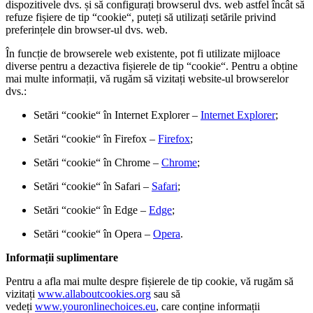
dispozitivele dvs. și să configurați browserul dvs. web astfel încât să
refuze fișiere de tip “cookie“, puteți să utilizați setările privind
preferințele din browser-ul dvs. web.
În funcție de browserele web existente, pot fi utilizate mijloace
diverse pentru a dezactiva fișierele de tip “cookie“. Pentru a obține
mai multe informații, vă rugăm să vizitați website-ul browserelor
dvs.:
Setări “cookie“ în Internet Explorer –
Internet Explorer
;
Setări “cookie“ în Firefox –
Firefox
;
Setări “cookie“ în Chrome –
Chrome
;
Setări “cookie“ în Safari –
Safari
;
Setări “cookie“ în Edge –
Edge
;
Setări “cookie“ în Opera –
Opera
.
Informații suplimentare
Pentru a afla mai multe despre fișierele de tip cookie, vă rugăm să
vizitați
www.allaboutcookies.org
sau să
vedeți
www.youronlinechoices.eu
, care conține informații