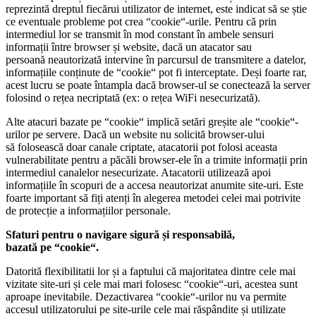
reprezintă dreptul fiecărui utilizator de internet, este indicat să se știe
ce eventuale probleme pot crea “cookie“-urile. Pentru că prin
intermediul lor se transmit în mod constant în ambele sensuri
informații între browser și website, dacă un atacator sau
persoană neautorizată intervine în parcursul de transmitere a datelor,
informațiile conținute de “cookie“ pot fi interceptate. Deși foarte rar,
acest lucru se poate întampla dacă browser-ul se conectează la server
folosind o rețea necriptată (ex: o rețea WiFi nesecurizată).
Alte atacuri bazate pe “cookie“ implică setări greșite ale “cookie“-
urilor pe servere. Dacă un website nu solicită browser-ului
să folosească doar canale criptate, atacatorii pot folosi aceasta
vulnerabilitate pentru a păcăli browser-ele în a trimite informații prin
intermediul canalelor nesecurizate. Atacatorii utilizează apoi
informațiile în scopuri de a accesa neautorizat anumite site-uri. Este
foarte important să fiți atenți în alegerea metodei celei mai potrivite
de protecție a informațiilor personale.
Sfaturi pentru o navigare sigură și responsabilă,
bazată pe “cookie“.
Datorită flexibilitatii lor și a faptului că majoritatea dintre cele mai
vizitate site-uri și cele mai mari folosesc “cookie“-uri, acestea sunt
aproape inevitabile. Dezactivarea “cookie“-urilor nu va permite
accesul utilizatorului pe site-urile cele mai răspândite și utilizate